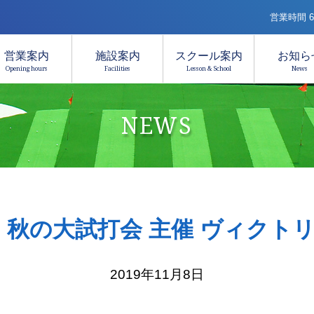
営業時間 6:
営業案内
施設案内
スクール案内
お知ら
Opening hours
Facilities
Lesson & School
News
NEWS
(土) 秋の大試打会 主催 ヴィク
2019年11月8日