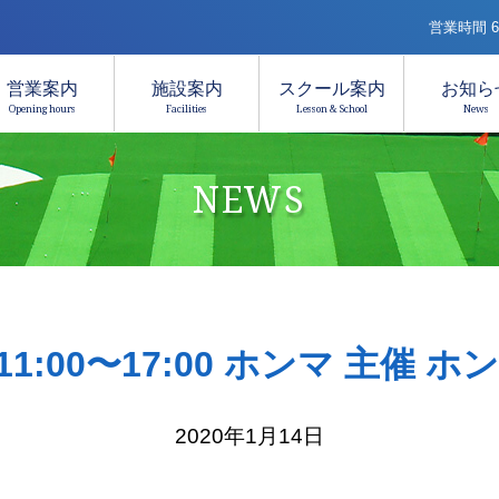
営業時間 6:
営業案内
施設案内
スクール案内
お知ら
Opening hours
Facilities
Lesson & School
News
NEWS
) 11:00〜17:00 ホンマ 主催
2020年1月14日