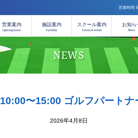
営業時間 6:
営業案内
施設案内
スクール案内
お知ら
Opening hours
Facilities
Lesson & School
News
NEWS
日)10:00〜15:00 ゴルフパー
2026年4月8日